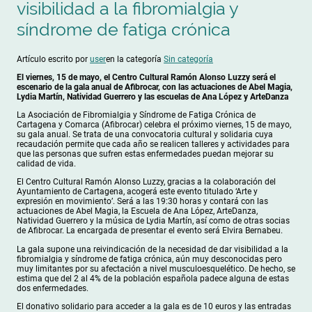
visibilidad a la fibromialgia y
síndrome de fatiga crónica
Artículo escrito por
user
en la categoría
Sin categoría
El viernes, 15 de mayo, el Centro Cultural Ramón Alonso Luzzy será el
escenario de la gala anual de Afibrocar, con las actuaciones de Abel Magia,
Lydia Martín, Natividad Guerrero y las escuelas de Ana López y ArteDanza
La Asociación de Fibromialgia y Síndrome de Fatiga Crónica de
Cartagena y Comarca (Afibrocar) celebra el próximo viernes, 15 de mayo,
su gala anual. Se trata de una convocatoria cultural y solidaria cuya
recaudación permite que cada año se realicen talleres y actividades para
que las personas que sufren estas enfermedades puedan mejorar su
calidad de vida.
El Centro Cultural Ramón Alonso Luzzy, gracias a la colaboración del
Ayuntamiento de Cartagena, acogerá este evento titulado ‘Arte y
expresión en movimiento’. Será a las 19:30 horas y contará con las
actuaciones de Abel Magia, la Escuela de Ana López, ArteDanza,
Natividad Guerrero y la música de Lydia Martín, así como de otras socias
de Afibrocar. La encargada de presentar el evento será Elvira Bernabeu.
La gala supone una reivindicación de la necesidad de dar visibilidad a la
fibromialgia y síndrome de fatiga crónica, aún muy desconocidas pero
muy limitantes por su afectación a nivel musculoesquelético. De hecho, se
estima que del 2 al 4% de la población española padece alguna de estas
dos enfermedades.
El donativo solidario para acceder a la gala es de 10 euros y las entradas