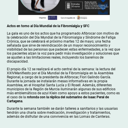
Actos en torno al Día Mundial de la Fibromialgia y SFC
La gala es uno de los actos que ha programado Afibrocar con motivo de
la celebración del Día Mundial de la Fibromialgia y Síndrome de Fatiga
Crónica, que se celebrará el próximo martes 12 de mayo; una fecha
señalada que sirve de reivindicación de un mayor reconocimiento y
visibilidad de las personas que padecen estas enfermedades, a la vez que
los pacientes alzan la voz para pedir más investigación y soluciones que
se ajusten a las limitaciones reales, incluyendo los baremos de
discapacidad.
El propio día 12 se realizará el acto central de la semana: la lectura del
XXIVManifiesto por el Día Mundial de la Fibromialgia en la Asamblea
Regional, a cargo de la presidenta de Afibrocar, Flori Galindo García.
Durante la jornada se instalarán mesas informativas en la propia
Asamblea, en el Hospital Santa Lucía y El Rosell. Además, diferentes
municipios de la Región de Murcia iluminarán algunas de sus edificios
más emblemáticos de azul Klein como apoyo a estos pacientes, como es
el caso de la
rotonda con la réplica del submarino de Isaac Peral de
Cartagena
.
Durante la semana también se darán talleres a sanitarios y las usuarias
tendrán una charla sobre medicación, investigación y tratamientos,
además de disfrutar de una convivencia en las Lomas de Canteras.