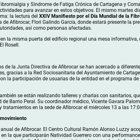
ibromialgia y Síndrome de Fatiga Crónica de Cartagena y Comar
actividades para avanzar en estos objetivos. El mismo martes día
ama: la lectura del
XXIV Manifiesto por el Día Mundial de la Fib
a de Afibrocar, Flori Galindo García, donde estará presente la p
 autoridades, así como personas afectadas.
 en la misma puerta del edificio regional una mesa informativa
El Rosell.
de la Junta Directiva de Afibrocar se han acercado a diferente
es, gracias a la Red Sociosanitaria del Ayuntamiento de Cartag
con la participación de usuarias de la entidad en el programa de 
ambién se están realizando talleres y charlas con sanitarios, qu
ud de Barrio Peral. Su coordinador médico, Vicente Gavara Palom
 tratamientos en la sede de Afibrocar el miércoles 13 a las 17:0
n movimiento
a anual de Afibrocar. El Centro Cultural Ramón Alonso Luzzy acog
, en la que participarán Natividad Guerrero con una performance 