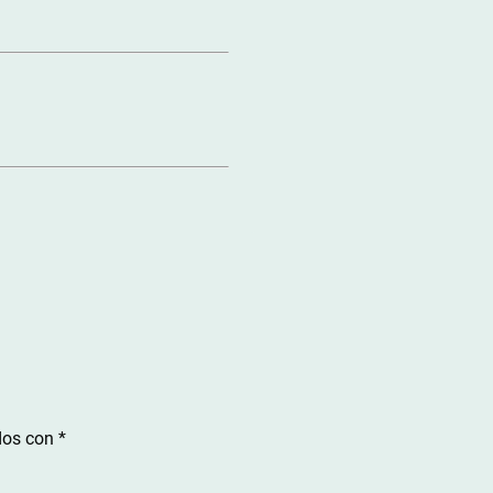
dos con
*