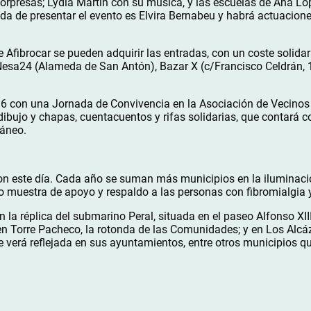
orpresas; Lydia Martín con su música, y las escuelas de Ana Ló
a de presentar el evento es Elvira Bernabeu y habrá actuacione
de Afibrocar se pueden adquirir las entradas, con un coste solidar
 Nesa24 (Alameda de San Antón), Bazar X (c/Francisco Celdrán, 1)
16 con una Jornada de Convivencia en la Asociación de Vecino
e dibujo y chapas, cuentacuentos y rifas solidarias, que contará c
ráneo.
on este día. Cada año se suman más municipios en la iluminaci
 muestra de apoyo y respaldo a las personas con fibromialgia y
 la réplica del submarino Peral, situada en el paseo Alfonso XIII
en Torre Pacheco, la rotonda de las Comunidades; y en Los Alcá
e verá reflejada en sus ayuntamientos, entre otros municipios 